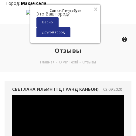
Город:
Махачкала
x
Санкт-Петербург
Это Ваш город?
Верно
Другой город
0
Отзывы
Главная
-
О VIP Textil
-
Отзывы
СВЕТЛАНА ИЛЬИН (ТЦ ГРАНД КАНЬОН)
03.09.2020