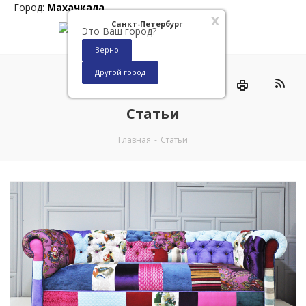
Город:
Махачкала
x
Санкт-Петербург
Это Ваш город?
Верно
Другой город
0
Статьи
Главная
-
Статьи