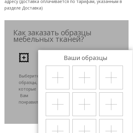
адресу (доставка оплачивается по тарифам, указанным в
разделе Доставка)
Как заказать образцы
мебельных тканей?
Ваши образцы
Выберите
Оставьте
Менеджер
Получите
образцы,
контакты
перезвонит
образцы
которые
и
и
и
Вам
нажмите
согласует
выберите
понравились
"Заказать"
детали
подходящий
заказа
вариант