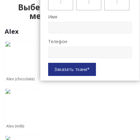
Выберите до 9 образцов
мебельных тканей
Имя
Alex
Телефон
Заказать ткани*
Alex (chocolate)
Alex (milk)