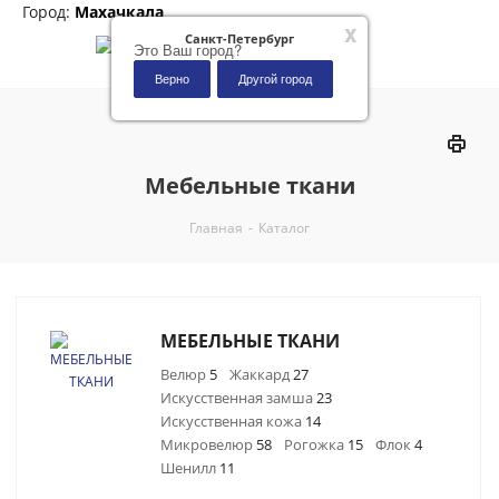
Город:
Махачкала
x
Санкт-Петербург
Это Ваш город?
Верно
Другой город
0
Мебельные ткани
Главная
-
Каталог
МЕБЕЛЬНЫЕ ТКАНИ
Велюр
5
Жаккард
27
Искусственная замша
23
Искусственная кожа
14
Микровелюр
58
Рогожка
15
Флок
4
Шенилл
11