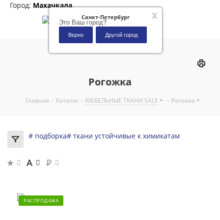
Город:
Махачкала
x
Санкт-Петербург
Это Ваш город?
Верно
Другой город
0
Рогожка
Главная
-
Каталог
-
МЕБЕЛЬНЫЕ ТКАНИ SALE
-
Рогожка
# подборка
# ткани устойчивые к химикатам
РАСПРОДАЖА