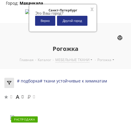
Город:
Махачкала
x
Санкт-Петербург
Это Ваш город?
Верно
Другой город
0
Рогожка
Главная
-
Каталог
-
МЕБЕЛЬНЫЕ ТКАНИ
-
Рогожка
# подборка
# ткани устойчивые к химикатам
РАСПРОДАЖА