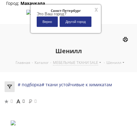
Город:
Махачкала
x
Санкт-Петербург
Это Ваш город?
Верно
Другой город
0
Шенилл
Главная
-
Каталог
-
МЕБЕЛЬНЫЕ ТКАНИ SALE
-
Шенилл
# подборка
# ткани устойчивые к химикатам