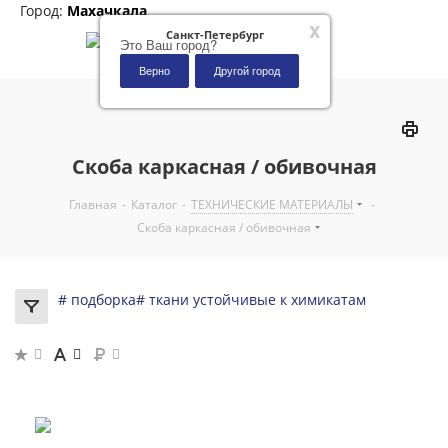
Город:
Махачкала
x
Санкт-Петербург
Это Ваш город?
Верно
Другой город
0
Скоба каркасная / обивочная
Главная
-
Каталог
-
ТЕХНИЧЕСКИЕ МАТЕРИАЛЫ
-
Скоба каркасная / обивочная
# подборка
# ткани устойчивые к химикатам