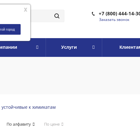
x
+7 (800) 444-14-3
Заказать звонок
гой город
омпании
Услуги
Клиента
и устойчивые к химикатам
По алфавиту
По цене