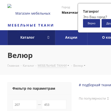
Город:
Таганрог
Махачкала
Это Ваш город?
Верно
Дру
МЕБЕЛЬНЫЕ ТКАНИ
Каталог
Акции
О к
Велюр
Главная
-
Каталог
-
МЕБЕЛЬНЫЕ ТКАНИ
-
Велюр
# подборка
# ткан
Фильтр по параметрам
По популярности