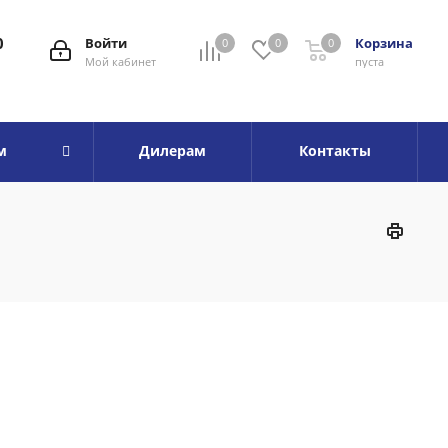
0
Войти
Корзина
0
0
0
Мой кабинет
пуста
м
Дилерам
Контакты