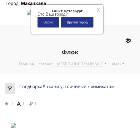
Город:
Махачкала
x
Санкт-Петербург
Это Ваш город?
Верно
Другой город
0
Флок
Главная
-
Каталог
-
МЕБЕЛЬНЫЕ ТКАНИ SALE
-
Флок
# подборка
# ткани устойчивые к химикатам