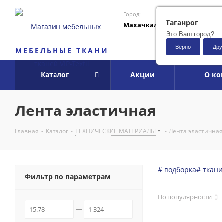
Город:
Таганрог
Махачкала
Это Ваш город?
Верно
Дру
МЕБЕЛЬНЫЕ ТКАНИ
Каталог
Акции
О к
Лента эластичная
Главная
-
Каталог
-
ТЕХНИЧЕСКИЕ МАТЕРИАЛЫ
-
Лента эластична
# подборка
# ткан
Фильтр по параметрам
По популярности