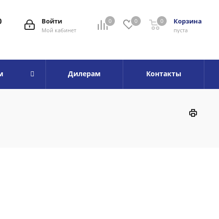
0
Войти
Корзина
0
0
0
Мой кабинет
пуста
м
Дилерам
Контакты