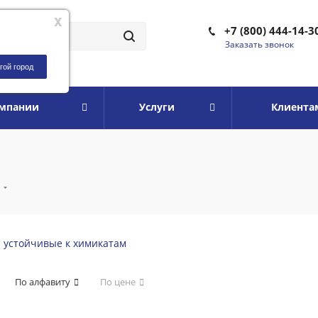
x
+7 (800) 444-14-3
Заказать звонок
гой город
омпании
Услуги
Клиента
я
и устойчивые к химикатам
По алфавиту
По цене