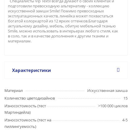
Специалисты Vip Textil всегда думают о своих клиентах и
подготовили превосходную альтернативу - коллекцию
искусственной замши Smile! Помимо превосходных
эксплуатационных качеств, линейка может похвастаться
богатой колоркартой из 12 ярких оттенков.Благодаря
актуальному дизайну, мебель, обитую мебельной тканью
Smile, можно использовать в интерьерах любого стиля, как
в соло, так и в качестве дополнения к другим тканям и
материалам.
Характеристики
Материал
Искусственная замша
Количество цветодизайнов
15
Износостоикость (тест
>100 000 циклов
Мартиндейла)
Износостоикость (тест на
4-5
пиллингуемость)