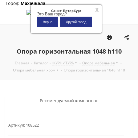
Город:
Махачкала
x
Санкт-Петербург
Это Ваш город?
Верно
Другой город
0
Опора горизонтальная 1048 h110
Главная
-
Каталог
-
ФУРНИТУРА
-
Опора мебельная
-
Опора мебельная хром
-
Опора горизонтальная 1048 h110
Рекомендуемый компаньон
Артикул:
108522