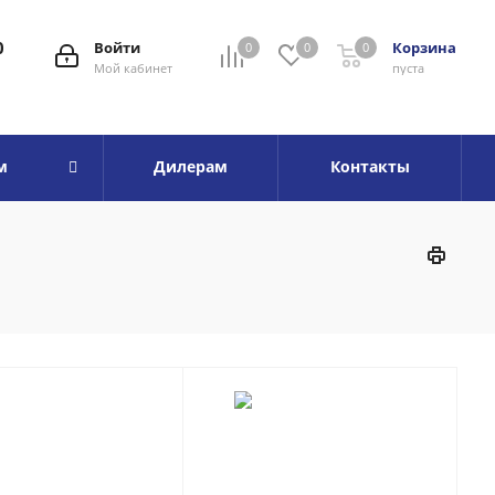
0
Войти
Корзина
0
0
0
Мой кабинет
пуста
м
Дилерам
Контакты