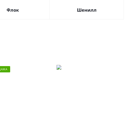
Флок
Шенилл
ДАЖА