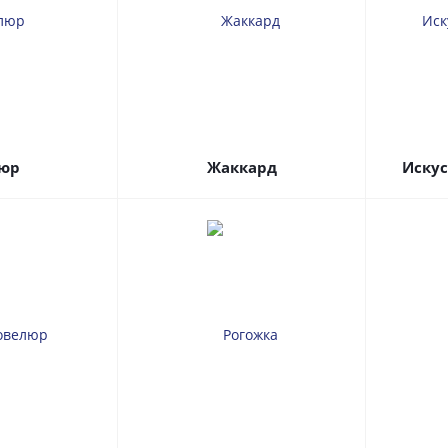
юр
Жаккард
Иску