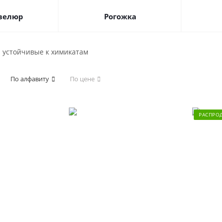
велюр
Рогожка
и устойчивые к химикатам
По алфавиту
По цене
РАСПРО