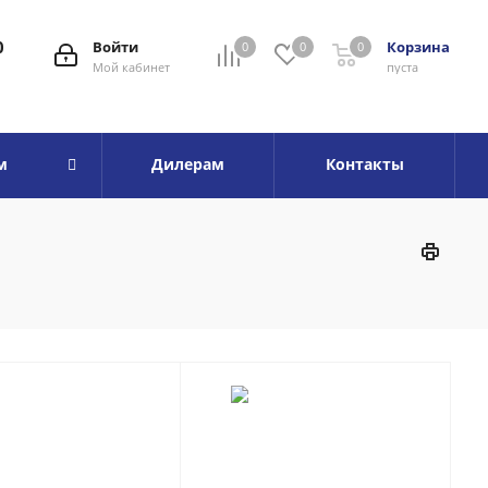
0
Войти
Корзина
0
0
0
Мой кабинет
пуста
м
Дилерам
Контакты