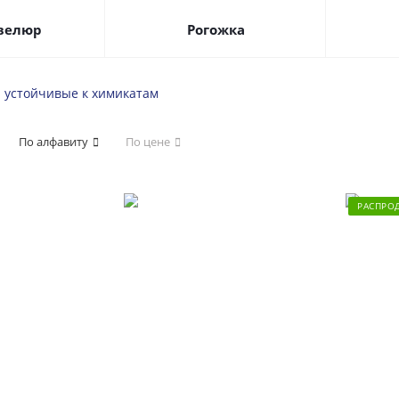
велюр
Рогожка
и устойчивые к химикатам
По алфавиту
По цене
РАСПРО