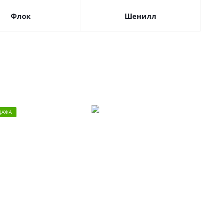
Флок
Шенилл
ДАЖА