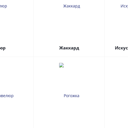
юр
Жаккард
Иску